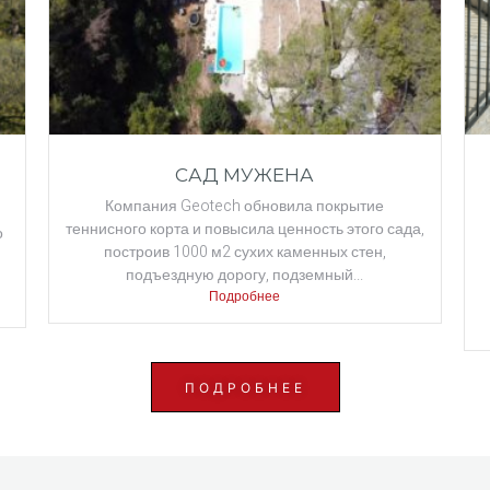
САД МУЖЕНА
Компания Geotech обновила покрытие
теннисного корта и повысила ценность этого сада,
о
построив 1000 м2 сухих каменных стен,
подъездную дорогу, подземный...
Подробнее
ПОДРОБНЕЕ