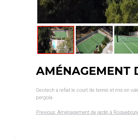
AMÉNAGEMENT D
Geotech a refait le court de tennis et mis en va
pergola.
Previous:
Aménagement de jardin à Roquebru