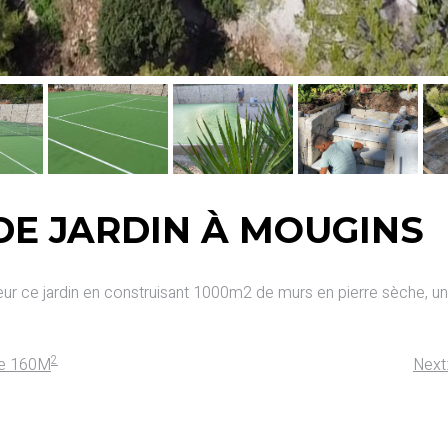
E JARDIN À MOUGINS
leur ce jardin en construisant 1000m2 de murs en pierre sèche, une
2
ne 160M
Next